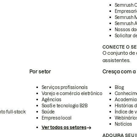
Semrush 
Empresari
Semrush 
Semrush A
Nossos da
Solicitar 
CONECTE O SE
O conjunto de 
assistentes.
Por setor
Cresça com a
Serviços profissionais
Blog
Varejo e comércio eletrônico
Conhecim
Agências
Academia
SaaS e tecnologia B2B
Histórias 
to full-stack
Saúde
Índice de v
Empresa local
Webinário
Notícias
Ver todos os setores
ADQUIRA SEU