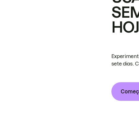
SE
HO
Experiment
sete dias. 
Começa