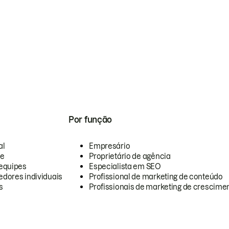
Por função
al
Empresário
te
Proprietário de agência
equipes
Especialista em SEO
dores individuais
Profissional de marketing de conteúdo
s
Profissionais de marketing de crescimen