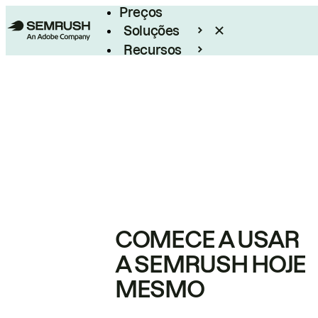
Preços
Soluções
Recursos
Empresarial
COMECE A USAR
A SEMRUSH HOJE
MESMO