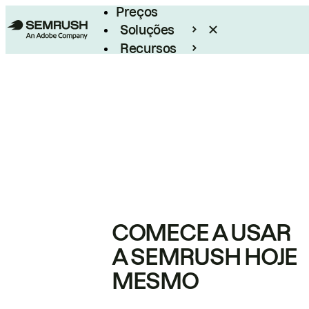
Preços
Soluções
Recursos
Empresarial
COMECE A USAR
A SEMRUSH HOJE
MESMO