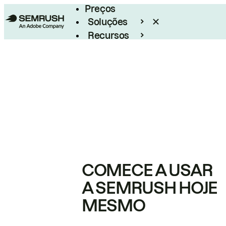
Preços
Soluções
Recursos
Empresarial
COMECE A USAR
A SEMRUSH HOJE
MESMO