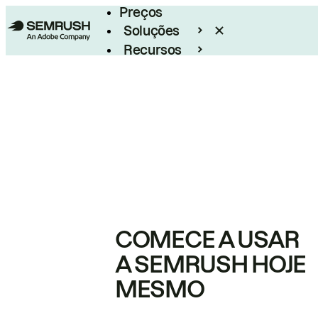
Preços
Soluções
Recursos
Empresarial
COMECE A USAR
A SEMRUSH HOJE
MESMO