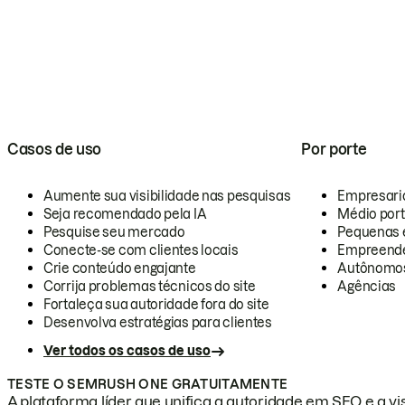
Casos de uso
Por porte
Aumente sua visibilidade nas pesquisas
Empresari
Seja recomendado pela IA
Médio por
Pesquise seu mercado
Pequenas 
Conecte-se com clientes locais
Empreende
Crie conteúdo engajante
Autônomo
Corrija problemas técnicos do site
Agências
Fortaleça sua autoridade fora do site
Desenvolva estratégias para clientes
Ver todos os casos de uso
TESTE O SEMRUSH ONE GRATUITAMENTE
A plataforma líder que unifica a autoridade em SEO e a vis