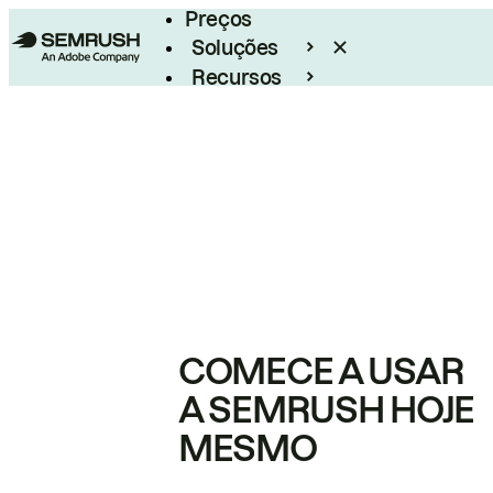
Preços
Soluções
Recursos
Empresarial
COMECE A USAR
A SEMRUSH HOJE
MESMO