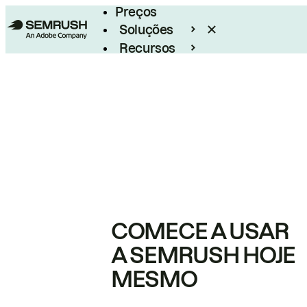
Preços
Soluções
Recursos
Empresarial
COMECE A USAR
A SEMRUSH HOJE
MESMO