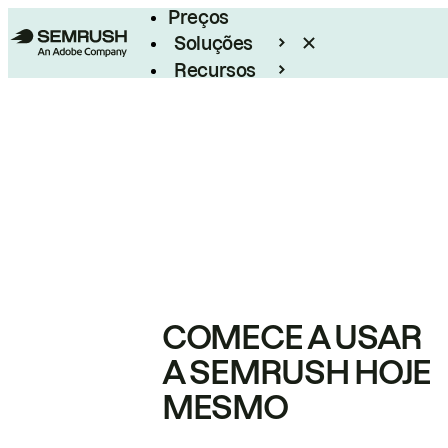
Preços
Soluções
Recursos
Empresarial
COMECE A USAR
A SEMRUSH HOJE
MESMO