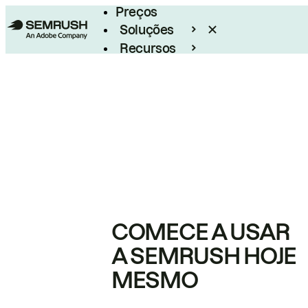
Preços
Soluções
Recursos
Empresarial
COMECE A USAR
A SEMRUSH HOJE
MESMO