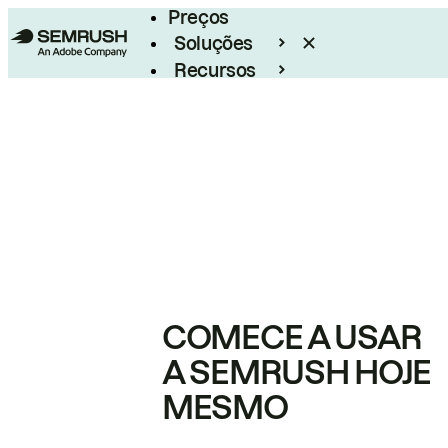
Preços
Soluções
Recursos
Empresarial
COMECE A USAR
A SEMRUSH HOJE
MESMO