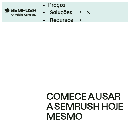
Preços
Soluções
Recursos
Empresarial
COMECE A USAR
A SEMRUSH HOJE
MESMO