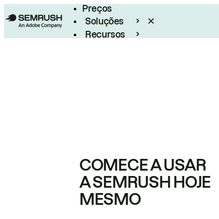
Preços
Soluções
Recursos
Empresarial
COMECE A USAR
A SEMRUSH HOJE
MESMO