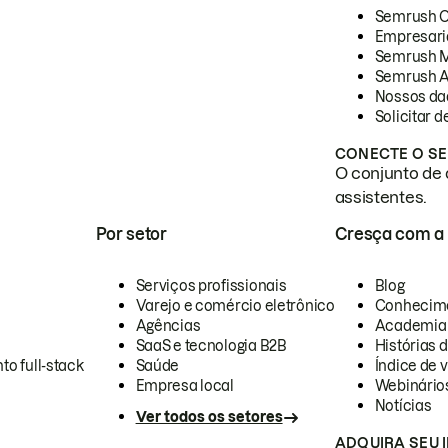
Semrush 
Empresari
Semrush 
Semrush A
Nossos da
Solicitar 
CONECTE O SE
O conjunto de 
assistentes.
Por setor
Cresça com a
Serviços profissionais
Blog
Varejo e comércio eletrônico
Conhecim
Agências
Academia
SaaS e tecnologia B2B
Histórias 
to full-stack
Saúde
Índice de v
Empresa local
Webinário
Notícias
Ver todos os setores
ADQUIRA SEU