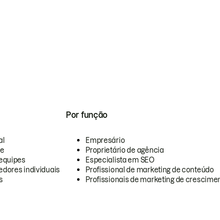
Por função
al
Empresário
te
Proprietário de agência
equipes
Especialista em SEO
dores individuais
Profissional de marketing de conteúdo
s
Profissionais de marketing de crescimen