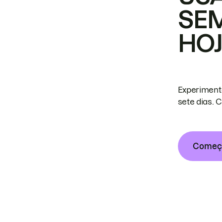
SE
HO
Experiment
sete dias. 
Começa