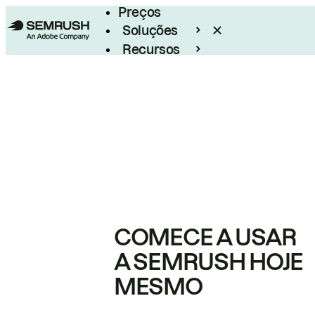
Preços
Soluções
Recursos
Empresarial
COMECE A USAR
A SEMRUSH HOJE
MESMO