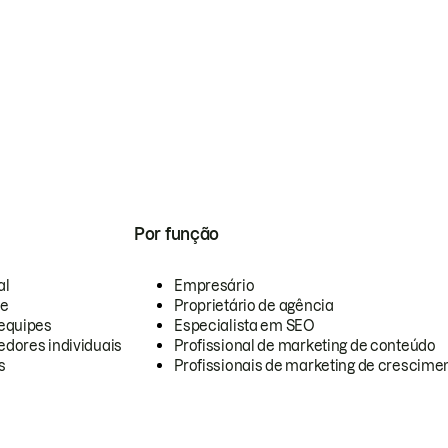
Por função
al
Empresário
te
Proprietário de agência
equipes
Especialista em SEO
dores individuais
Profissional de marketing de conteúdo
s
Profissionais de marketing de crescimen