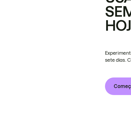
SE
HO
Experiment
sete dias. 
Começa