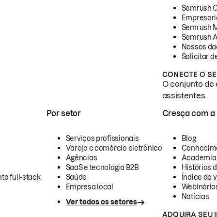
Semrush 
Empresari
Semrush 
Semrush A
Nossos da
Solicitar 
CONECTE O SE
O conjunto de 
assistentes.
Por setor
Cresça com a
Serviços profissionais
Blog
Varejo e comércio eletrônico
Conhecim
Agências
Academia
SaaS e tecnologia B2B
Histórias 
to full-stack
Saúde
Índice de v
Empresa local
Webinário
Notícias
Ver todos os setores
ADQUIRA SEU