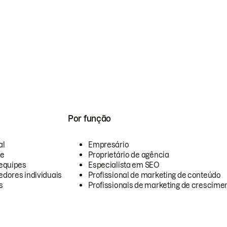
Por função
al
Empresário
te
Proprietário de agência
equipes
Especialista em SEO
dores individuais
Profissional de marketing de conteúdo
s
Profissionais de marketing de crescimen