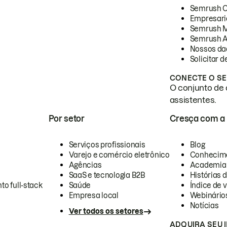
Semrush 
Empresari
Semrush 
Semrush A
Nossos da
Solicitar 
CONECTE O SE
O conjunto de 
assistentes.
Por setor
Cresça com a
Serviços profissionais
Blog
Varejo e comércio eletrônico
Conhecim
Agências
Academia
SaaS e tecnologia B2B
Histórias 
to full-stack
Saúde
Índice de v
Empresa local
Webinário
Notícias
Ver todos os setores
ADQUIRA SEU