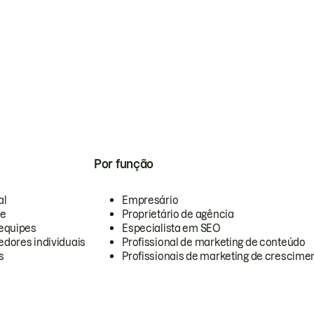
Por função
al
Empresário
te
Proprietário de agência
equipes
Especialista em SEO
dores individuais
Profissional de marketing de conteúdo
s
Profissionais de marketing de crescimen