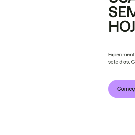
SE
HO
Experiment
sete dias. 
Começa