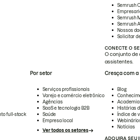
Semrush 
Empresari
Semrush 
Semrush A
Nossos da
Solicitar 
CONECTE O SE
O conjunto de 
assistentes.
Por setor
Cresça com a
Serviços profissionais
Blog
Varejo e comércio eletrônico
Conhecim
Agências
Academia
SaaS e tecnologia B2B
Histórias 
to full-stack
Saúde
Índice de v
Empresa local
Webinário
Notícias
Ver todos os setores
ADQUIRA SEU