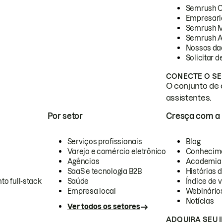
Semrush 
Empresari
Semrush 
Semrush A
Nossos da
Solicitar 
CONECTE O SE
O conjunto de 
assistentes.
Por setor
Cresça com a
Serviços profissionais
Blog
Varejo e comércio eletrônico
Conhecim
Agências
Academia
SaaS e tecnologia B2B
Histórias 
to full-stack
Saúde
Índice de v
Empresa local
Webinário
Notícias
Ver todos os setores
ADQUIRA SEU