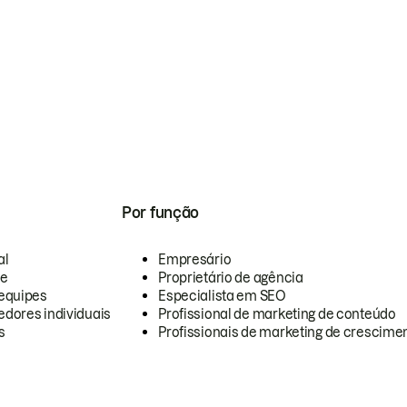
Por função
al
Empresário
te
Proprietário de agência
equipes
Especialista em SEO
dores individuais
Profissional de marketing de conteúdo
s
Profissionais de marketing de crescimen