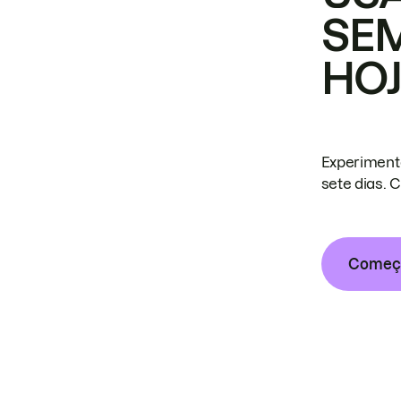
SE
HO
Experiment
sete dias. 
Começa