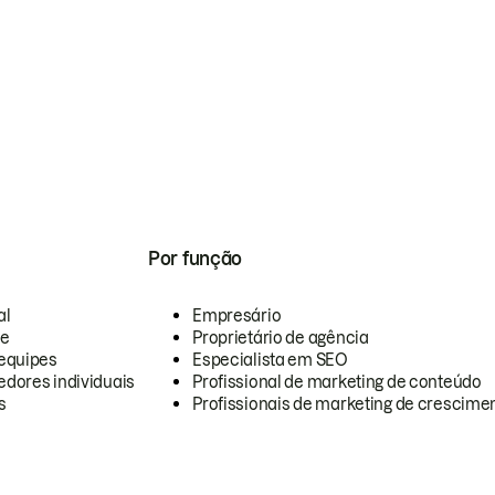
Por função
al
Empresário
te
Proprietário de agência
equipes
Especialista em SEO
dores individuais
Profissional de marketing de conteúdo
s
Profissionais de marketing de crescimen