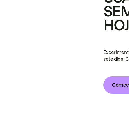
SE
HO
Experiment
sete dias. 
Começa