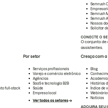
Semrush 
Empresari
Semrush 
Semrush A
Nossos da
Solicitar 
CONECTE O SE
O conjunto de 
assistentes.
Por setor
Cresça com a
Serviços profissionais
Blog
Varejo e comércio eletrônico
Conhecim
Agências
Academia
SaaS e tecnologia B2B
Histórias 
to full-stack
Saúde
Índice de v
Empresa local
Webinário
Notícias
Ver todos os setores
ADQUIRA SEU