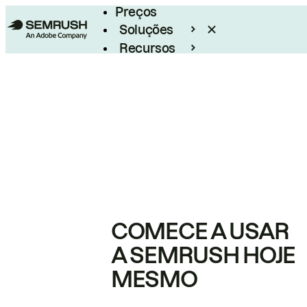
Preços
Soluções
Recursos
Empresarial
COMECE A USAR
A SEMRUSH HOJE
MESMO