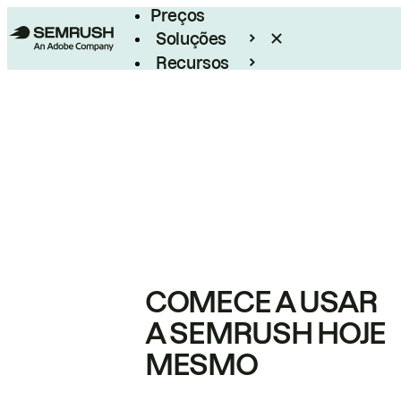
Preços
Soluções
Recursos
Empresarial
COMECE A USAR
A SEMRUSH HOJE
MESMO