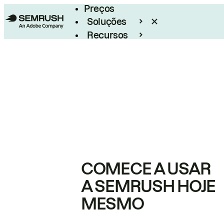
Preços
Soluções
Recursos
Empresarial
COMECE A USAR
A SEMRUSH HOJE
MESMO