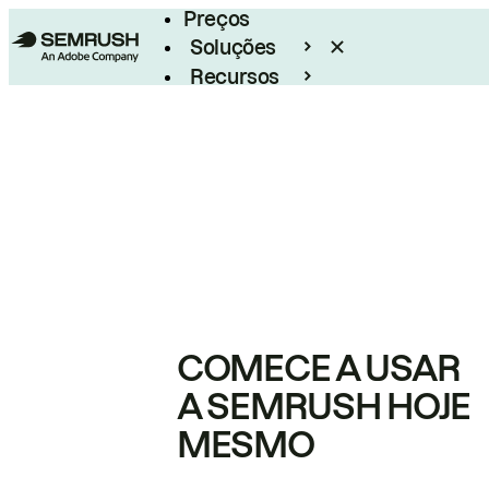
Preços
Soluções
Recursos
Empresarial
COMECE A USAR
A SEMRUSH HOJE
MESMO