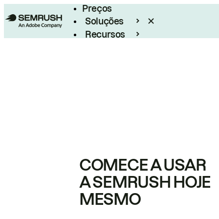
Preços
Soluções
Recursos
Empresarial
COMECE A USAR
A SEMRUSH HOJE
MESMO