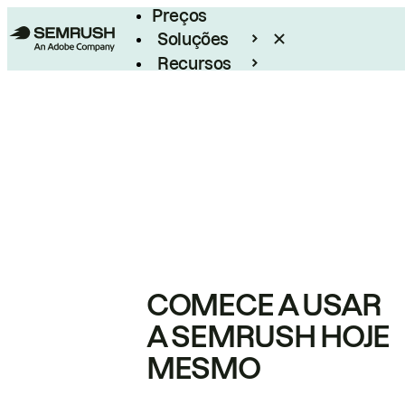
Preços
Soluções
Recursos
Empresarial
COMECE A USAR
A SEMRUSH HOJE
MESMO