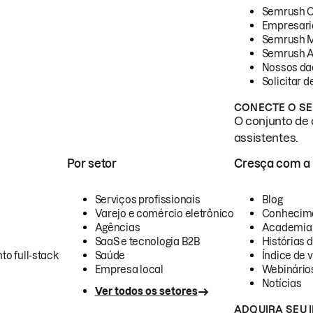
Semrush 
Empresari
Semrush 
Semrush A
Nossos da
Solicitar 
CONECTE O SE
O conjunto de 
assistentes.
Por setor
Cresça com a
Serviços profissionais
Blog
Varejo e comércio eletrônico
Conhecim
Agências
Academia
SaaS e tecnologia B2B
Histórias 
to full-stack
Saúde
Índice de v
Empresa local
Webinário
Notícias
Ver todos os setores
ADQUIRA SEU