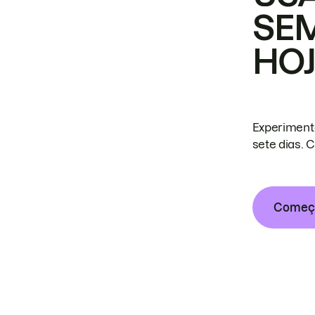
SE
HO
Experiment
sete dias. 
Começa