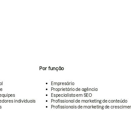
Por função
al
Empresário
te
Proprietário de agência
equipes
Especialista em SEO
dores individuais
Profissional de marketing de conteúdo
s
Profissionais de marketing de crescimen