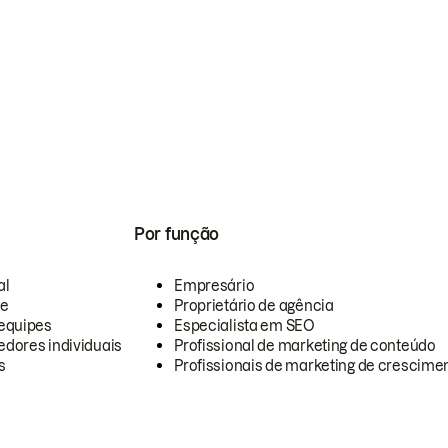
Por função
al
Empresário
te
Proprietário de agência
equipes
Especialista em SEO
dores individuais
Profissional de marketing de conteúdo
s
Profissionais de marketing de crescimen