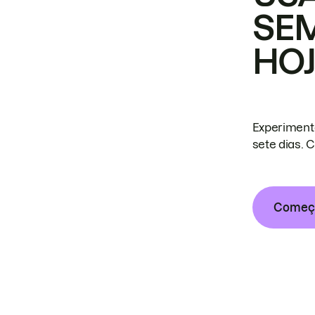
SE
HO
Experiment
sete dias. 
Começa