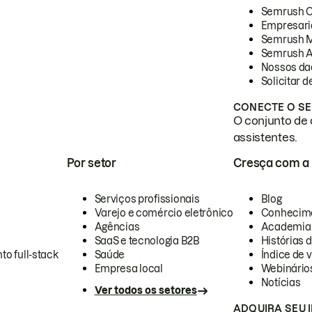
Semrush 
Empresari
Semrush 
Semrush A
Nossos da
Solicitar 
CONECTE O SE
O conjunto de 
assistentes.
Por setor
Cresça com a
Serviços profissionais
Blog
Varejo e comércio eletrônico
Conhecim
Agências
Academia
SaaS e tecnologia B2B
Histórias 
to full-stack
Saúde
Índice de v
Empresa local
Webinário
Notícias
Ver todos os setores
ADQUIRA SEU