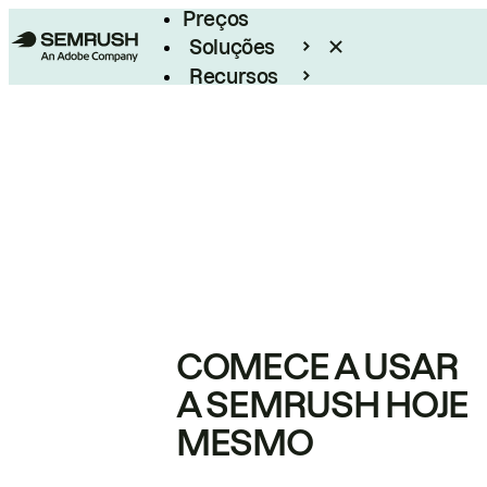
Preços
Soluções
Recursos
Empresarial
COMECE A USAR
A SEMRUSH HOJE
MESMO