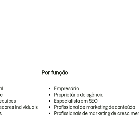
Por função
al
Empresário
te
Proprietário de agência
equipes
Especialista em SEO
dores individuais
Profissional de marketing de conteúdo
s
Profissionais de marketing de crescimen