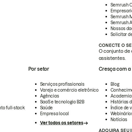
Semrush 
Empresari
Semrush 
Semrush A
Nossos da
Solicitar 
CONECTE O SE
O conjunto de 
assistentes.
Por setor
Cresça com a
Serviços profissionais
Blog
Varejo e comércio eletrônico
Conhecim
Agências
Academia
SaaS e tecnologia B2B
Histórias 
to full-stack
Saúde
Índice de v
Empresa local
Webinário
Notícias
Ver todos os setores
ADQUIRA SEU