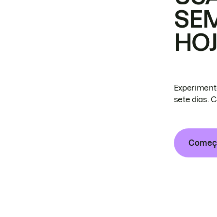
SE
HO
Experiment
sete dias. 
Começa