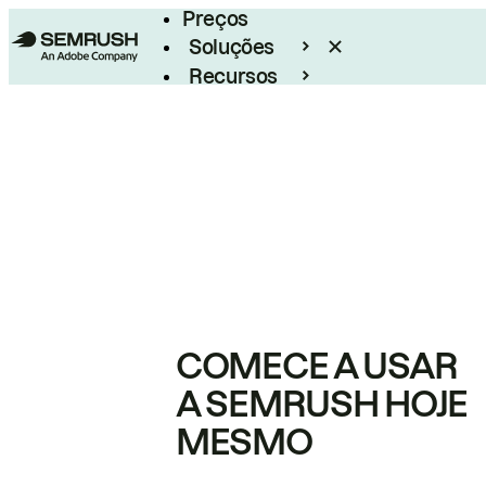
Preços
Soluções
Recursos
Empresarial
COMECE A USAR
A SEMRUSH HOJE
MESMO