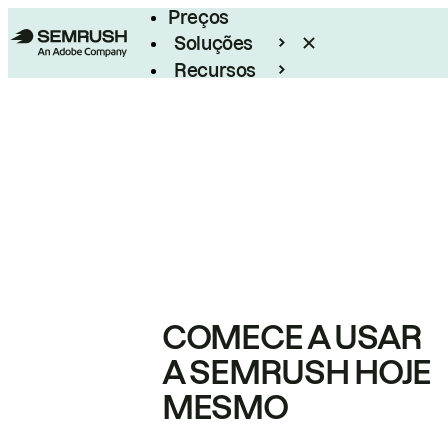
Preços
Soluções
Recursos
Empresarial
COMECE A USAR
A SEMRUSH HOJE
MESMO