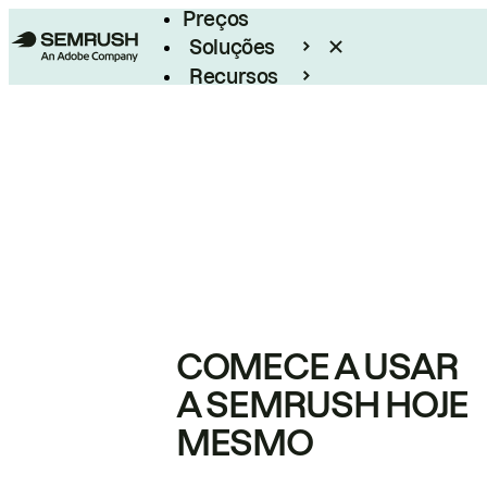
Preços
Soluções
Recursos
Empresarial
COMECE A USAR
A SEMRUSH HOJE
MESMO