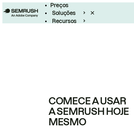
Preços
Soluções
Recursos
Empresarial
COMECE A USAR
A SEMRUSH HOJE
MESMO