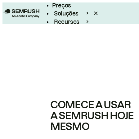
Preços
Soluções
Recursos
Empresarial
COMECE A USAR
A SEMRUSH HOJE
MESMO