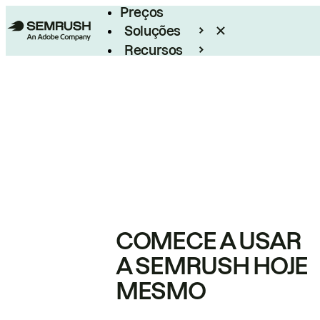
Preços
Soluções
Recursos
Empresarial
COMECE A USAR
A SEMRUSH HOJE
MESMO