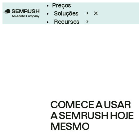
Preços
Soluções
Recursos
Empresarial
COMECE A USAR
A SEMRUSH HOJE
MESMO