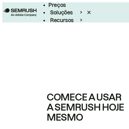
Preços
Soluções
Recursos
Empresarial
COMECE A USAR
A SEMRUSH HOJE
MESMO