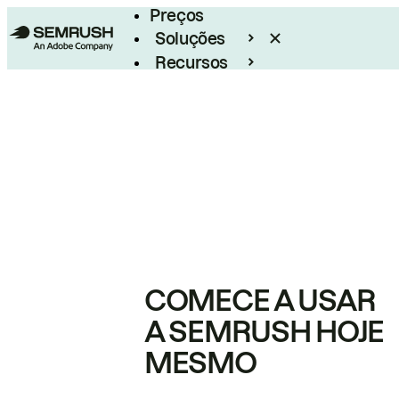
Preços
Soluções
Recursos
Empresarial
COMECE A USAR
A SEMRUSH HOJE
MESMO