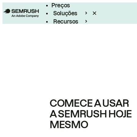
Preços
Soluções
Recursos
Empresarial
COMECE A USAR
A SEMRUSH HOJE
MESMO