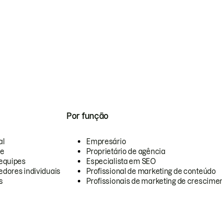
Por função
al
Empresário
te
Proprietário de agência
equipes
Especialista em SEO
dores individuais
Profissional de marketing de conteúdo
s
Profissionais de marketing de crescimen