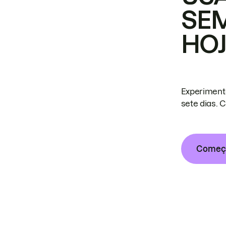
SE
HO
Experiment
sete dias. 
Começa