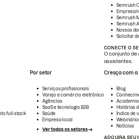
Semrush 
Empresari
Semrush 
Semrush A
Nossos da
Solicitar 
CONECTE O SE
O conjunto de 
assistentes.
Por setor
Cresça com a
Serviços profissionais
Blog
Varejo e comércio eletrônico
Conhecim
Agências
Academia
SaaS e tecnologia B2B
Histórias 
to full-stack
Saúde
Índice de v
Empresa local
Webinário
Notícias
Ver todos os setores
ADQUIRA SEU