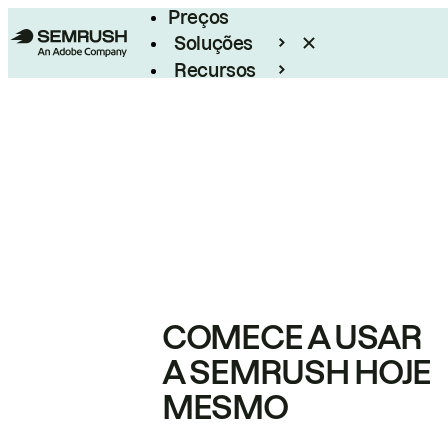
Preços
Soluções
Recursos
Empresarial
COMECE A USAR
A SEMRUSH HOJE
MESMO