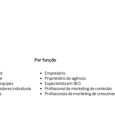
Por função
al
Empresário
te
Proprietário de agência
equipes
Especialista em SEO
dores individuais
Profissional de marketing de conteúdo
s
Profissionais de marketing de crescimen