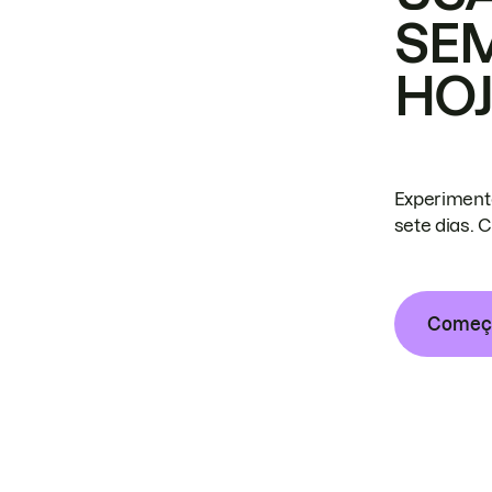
SE
HO
Experiment
sete dias. 
Começa