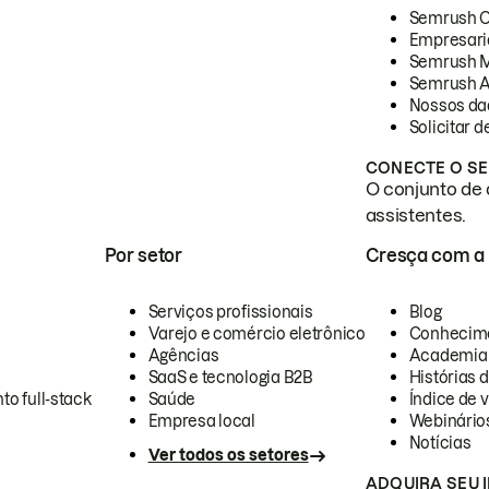
Semrush 
Empresari
Semrush 
Semrush A
Nossos da
Solicitar 
CONECTE O SE
O conjunto de 
assistentes.
Por setor
Cresça com a
Serviços profissionais
Blog
Varejo e comércio eletrônico
Conhecim
Agências
Academia
SaaS e tecnologia B2B
Histórias 
to full-stack
Saúde
Índice de v
Empresa local
Webinário
Notícias
Ver todos os setores
ADQUIRA SEU