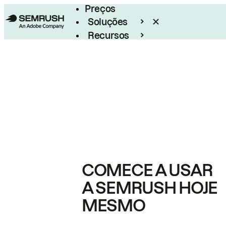
Preços
Soluções
Recursos
Empresarial
COMECE A USAR
A SEMRUSH HOJE
MESMO