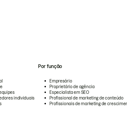
Por função
al
Empresário
te
Proprietário de agência
equipes
Especialista em SEO
dores individuais
Profissional de marketing de conteúdo
s
Profissionais de marketing de crescimen