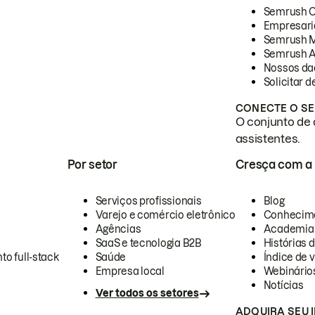
Semrush 
Empresari
Semrush 
Semrush A
Nossos da
Solicitar 
CONECTE O SE
O conjunto de 
assistentes.
Por setor
Cresça com a
Serviços profissionais
Blog
Varejo e comércio eletrônico
Conhecim
Agências
Academia
SaaS e tecnologia B2B
Histórias 
to full-stack
Saúde
Índice de v
Empresa local
Webinário
Notícias
Ver todos os setores
ADQUIRA SEU