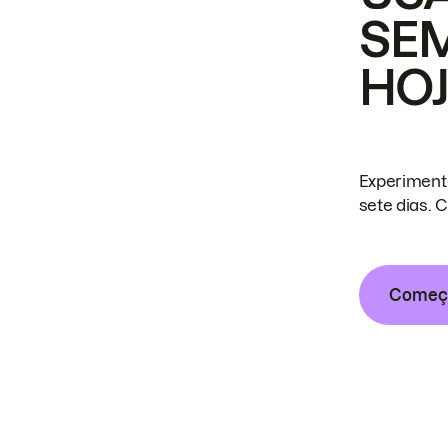
SE
HO
Experiment
sete dias. 
Começa