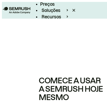
Preços
Soluções
Recursos
Empresarial
COMECE A USAR
A SEMRUSH HOJE
MESMO