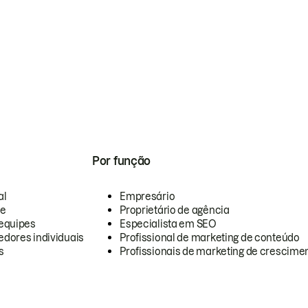
Por função
al
Empresário
te
Proprietário de agência
equipes
Especialista em SEO
dores individuais
Profissional de marketing de conteúdo
s
Profissionais de marketing de crescimen