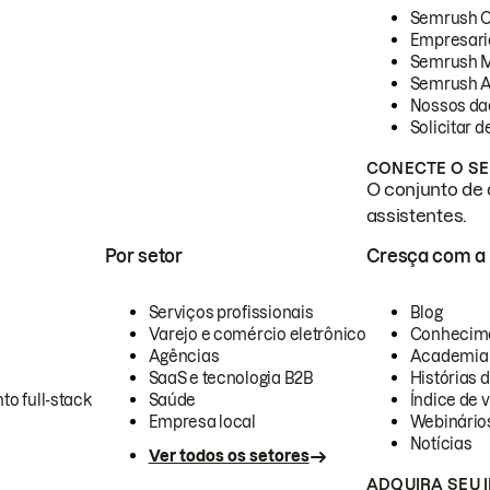
Semrush 
Empresari
Semrush 
Semrush A
Nossos da
Solicitar 
CONECTE O SE
O conjunto de 
assistentes.
Por setor
Cresça com a
Serviços profissionais
Blog
Varejo e comércio eletrônico
Conhecim
Agências
Academia
SaaS e tecnologia B2B
Histórias 
to full-stack
Saúde
Índice de v
Empresa local
Webinário
Notícias
Ver todos os setores
ADQUIRA SEU