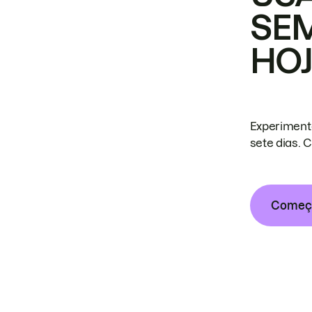
SE
HO
Experiment
sete dias. 
Começa