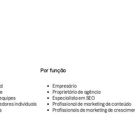
Por função
al
Empresário
te
Proprietário de agência
equipes
Especialista em SEO
dores individuais
Profissional de marketing de conteúdo
s
Profissionais de marketing de crescimen