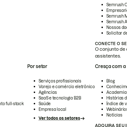
Semrush 
Empresari
Semrush 
Semrush A
Nossos da
Solicitar 
CONECTE O SE
O conjunto de 
assistentes.
Por setor
Cresça com a
Serviços profissionais
Blog
Varejo e comércio eletrônico
Conhecim
Agências
Academia
SaaS e tecnologia B2B
Histórias 
to full-stack
Saúde
Índice de v
Empresa local
Webinário
Notícias
Ver todos os setores
ADQUIRA SEU