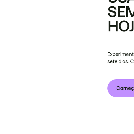
SE
HO
Experiment
sete dias. 
Começa