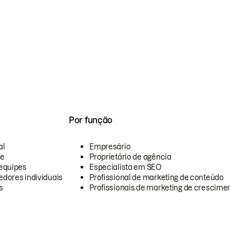
Por função
al
Empresário
te
Proprietário de agência
equipes
Especialista em SEO
dores individuais
Profissional de marketing de conteúdo
s
Profissionais de marketing de crescimen