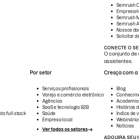
Semrush 
Empresari
Semrush 
Semrush A
Nossos da
Solicitar 
CONECTE O SE
O conjunto de 
assistentes.
Por setor
Cresça com a
Serviços profissionais
Blog
Varejo e comércio eletrônico
Conhecim
Agências
Academia
SaaS e tecnologia B2B
Histórias 
to full-stack
Saúde
Índice de v
Empresa local
Webinário
Notícias
Ver todos os setores
ADQUIRA SEU