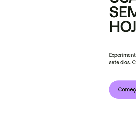
SE
HO
Experiment
sete dias. 
Começa