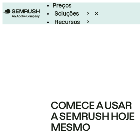
Preços
Soluções
Recursos
Empresarial
COMECE A USAR
A SEMRUSH HOJE
MESMO